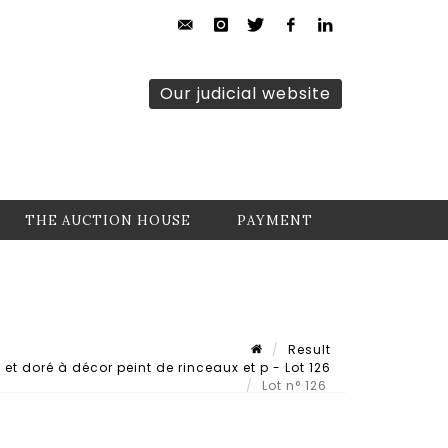
Our judicial website
THE AUCTION HOUSE
PAYMENT
Result
t doré à décor peint de rinceaux et p - Lot 126
Lot n° 126