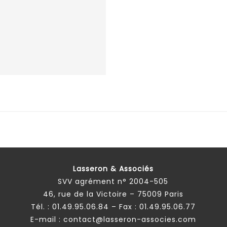
Lasseron & Associés
SVV agrément n° 2004-505
46, rue de la Victoire – 75009 Paris
Tél. :
01.49.95.06.84
– Fax : 01.49.95.06.77
E-mail :
contact@lasseron-associes.com