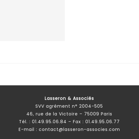
Lasseron & Associés
SVV agrément n° 2004-505
46, rue de la Victoire – 75009 Paris
Tél. :
01.49.95.06.84
– Fax : 01.49.95.06.77
E-mail :
contact@lasseron-associes.com