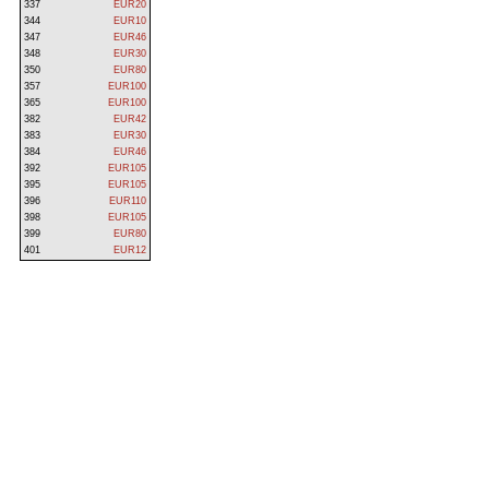
337
EUR20
344
EUR10
347
EUR46
348
EUR30
350
EUR80
357
EUR100
365
EUR100
382
EUR42
383
EUR30
384
EUR46
392
EUR105
395
EUR105
396
EUR110
398
EUR105
399
EUR80
401
EUR12