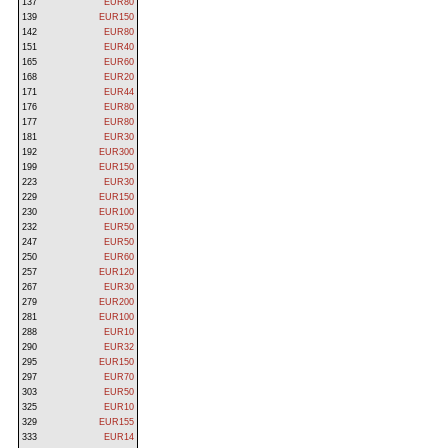
137
EUR80
139
EUR150
142
EUR80
151
EUR40
165
EUR60
168
EUR20
171
EUR44
176
EUR80
177
EUR80
181
EUR30
192
EUR300
199
EUR150
223
EUR30
229
EUR150
230
EUR100
232
EUR50
247
EUR50
250
EUR60
257
EUR120
267
EUR30
279
EUR200
281
EUR100
288
EUR10
290
EUR32
295
EUR150
297
EUR70
303
EUR50
325
EUR10
329
EUR155
333
EUR14