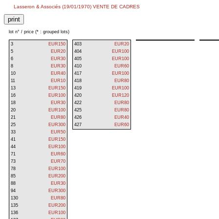
Lasseron & Associés (19/01/1970) VENTE DE CADRES
lot n° / price (* : grouped lots)
3
EUR150
403
EUR20
5
EUR20
404
EUR100
6
EUR30
405
EUR100
8
EUR30
410
EUR60
10
EUR40
417
EUR100
11
EUR10
418
EUR80
13
EUR150
419
EUR100
16
EUR100
420
EUR120
18
EUR30
422
EUR80
20
EUR100
425
EUR80
21
EUR80
426
EUR40
25
EUR300
427
EUR60
33
EUR50
41
EUR150
44
EUR100
71
EUR60
73
EUR70
78
EUR100
85
EUR200
88
EUR30
94
EUR300
130
EUR80
135
EUR200
136
EUR100