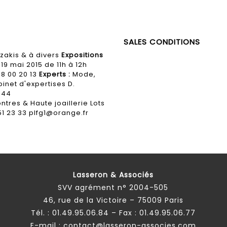
SALES CONDITIONS
zakis & à divers
Expositions
 19 mai 2015 de 11h à 12h
48 00 20 13
Experts :
Mode,
binet d'expertises D.
 44
res & Haute joaillerie Lots
 51 23 33 plfg1@orange.fr
Lasseron & Associés
SVV agrément n° 2004-505
46, rue de la Victoire – 75009 Paris
Tél. :
01.49.95.06.84
– Fax : 01.49.95.06.77
E-mail :
contact@lasseron-associes.com