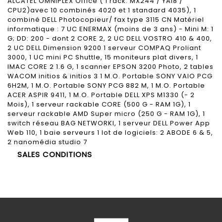
ALCATEL OMNIPLEX Office ( 1 rack: MX244 / YAi8 /
CPU2)avec 10 combinés 4020 et 1 standard 4035), 1
combiné DELL Photocopieur/ fax type 3115 CN Matériel
informatique : 7 UC ENERMAX (moins de 3 ans) - Mini M: 1
G; DD: 200 - dont 2 CORE 2, 2 UC DELL VOSTRO 410 & 400,
2 UC DELL Dimension 9200 1 serveur COMPAQ Proliant
3000, 1 UC mini PC Shuttle, 15 moniteurs plat divers, 1
IMAC CORE 2 1.6 G, 1 scanner EPSON 3200 Photo, 2 tables
WACOM initios & initios 3 1 M.O. Portable SONY VAIO PCG
6H2M, 1 M.O. Portable SONY PCG 882 M, 1 M.O. Portable
ACER ASPIR 9411, 1 M.O. Portable DELL XPS M1330 (- 2
Mois), 1 serveur rackable CORE (500 G - RAM 1G), 1
serveur rackable AMD Super micro (250 G - RAM 1G), 1
switch réseau BAG NETWORKI, 1 serveur DELL Power App
Web 110, 1 baie serveurs 1 lot de logiciels: 2 ABODE 6 & 5,
2 nanomédia studio 7
SALES CONDITIONS