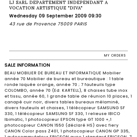
LJ SARL DEPARTEMENT INDEPENDANT A
VOCATION ARTISTIQUE "DIVA"
Wednesday 09 September 2009 09:30
43 rue de Provence 75009 PARIS
MY ORDERS
SALE INFORMATION
BEAU MOBILIER DE BUREAU ET INFORMATIQUE Mobilier
année 70 Mobilier de bureau et bureautique : 1 table
ronde laquée orange, année 70 ; 7 fauteuils type
COLOMBO, année 70 (Ed. KARTELL), 8 chaises tube inox
et tissu, année 60, 1 grande table de réunion 10 places, 1
canapé cuir noir, divers tables bureaux mélaminé,
divers fauteuils et chaises, 1 télécopieur SAMSUNG SF
330, 1 télécopieur SAMSUNG SF 330, 1 relieuse IBICO
Ibimatic, 1 photocopieur EPSON type GT 1000 +,1
photocopieur CANON 1550 (déclaré HS) avec fiery
CANON Color pass Z401, 1 photocopieur CANON GP 335,
1 autocommutateur ERICSON avec 1 standard ERICSON, 7