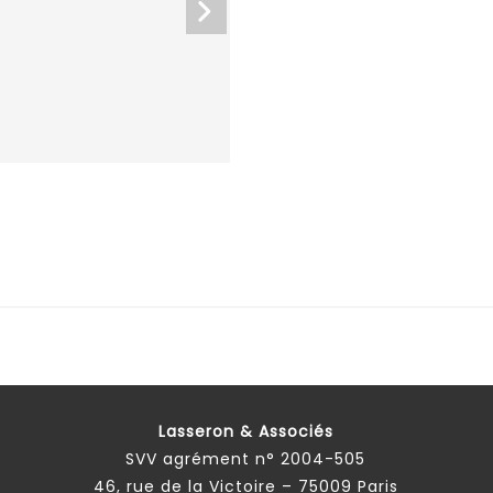
Lasseron & Associés
SVV agrément n° 2004-505
46, rue de la Victoire – 75009 Paris