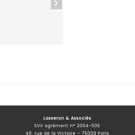
Lasseron & Associés
SVV agrément n° 2004-505
46, rue de la Victoire – 75009 Paris