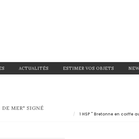
ES
ACTUALITÉS
ESTIMER VOS OBJETS
NEW
 DE MER" SIGNÉ
1 HSP " Bretonne en coiffe a