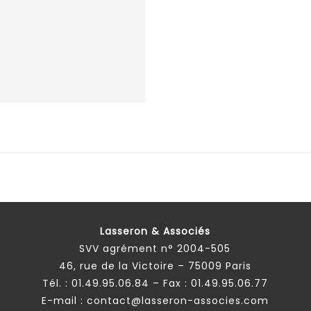
Lasseron & Associés
SVV agrément n° 2004-505
46, rue de la Victoire – 75009 Paris
Tél. :
01.49.95.06.84
– Fax : 01.49.95.06.77
E-mail :
contact@lasseron-associes.com