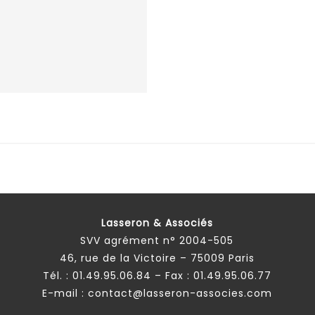
Lasseron & Associés
SVV agrément n° 2004-505
46, rue de la Victoire – 75009 Paris
Tél. :
01.49.95.06.84
– Fax : 01.49.95.06.77
E-mail :
contact@lasseron-associes.com