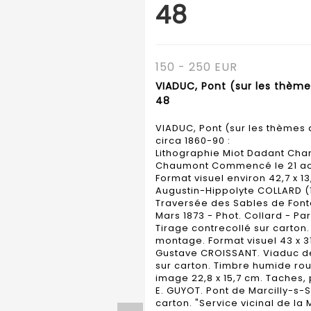
48
150 - 250 EUR
VIADUC, Pont (sur les thème
48
VIADUC, Pont (sur les thèmes 
circa 1860-90 :
Lithographie Miot Dadant Cha
Chaumont Commencé le 21 août
Format visuel environ 42,7 x 13
Augustin-Hippolyte COLLARD (1
Traversée des Sables de Font
Mars 1873 - Phot. Collard - Pari
Tirage contrecollé sur carton.
montage. Format visuel 43 x 31
Gustave CROISSANT. Viaduc de
sur carton. Timbre humide rou
image 22,8 x 15,7 cm. Taches, p
E. GUYOT. Pont de Marcilly-s-S
carton. "Service vicinal de la