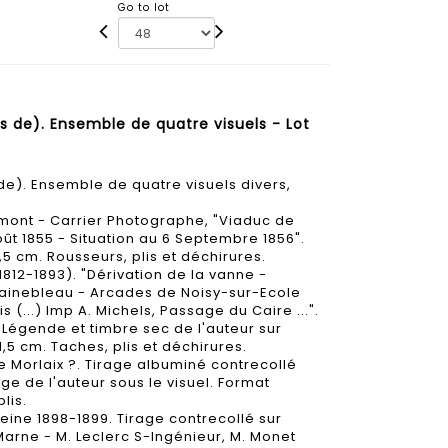
Go to lot
s de). Ensemble de quatre visuels - Lot
de). Ensemble de quatre visuels divers,
mont - Carrier Photographe, "Viaduc de
 1855 - Situation au 6 Septembre 1856".
,5 cm. Rousseurs, plis et déchirures.
812-1893). "Dérivation de la vanne -
ainebleau - Arcades de Noisy-sur-Ecole
s (...) Imp A. Michels, Passage du Caire ...".
 Légende et timbre sec de l'auteur sur
,5 cm. Taches, plis et déchirures.
 Morlaix ?. Tirage albuminé contrecollé
ge de l'auteur sous le visuel. Format
lis.
eine 1898-1899. Tirage contrecollé sur
 Marne - M. Leclerc S-Ingénieur, M. Monet