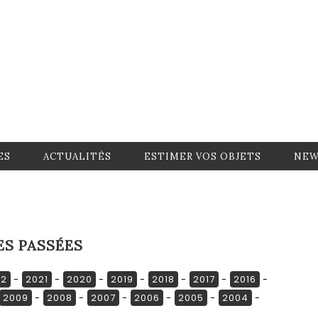
ES
ACTUALITÉS
ESTIMER VOS OBJETS
NEW
ES PASSÉES
22
-
2021
-
2020
-
2019
-
2018
-
2017
-
2016
-
2009
-
2008
-
2007
-
2006
-
2005
-
2004
-