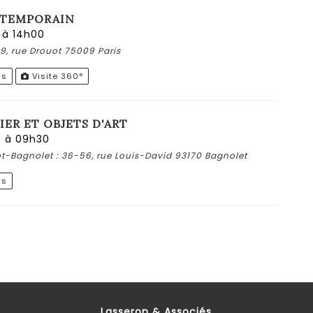
NTEMPORAIN
6 à 14h00
 9, rue Drouot 75009 Paris
ns
Visite 360°
IER ET OBJETS D'ART
26 à 09h30
ot-Bagnolet : 36-56, rue Louis-David 93170 Bagnolet
ns
Lasseron & Associés