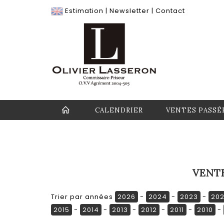
Estimation
|
Newsletter
|
Contact
CALENDRIER
VENTES PASSÉ
VENT
Trier par années
2026
-
2024
-
2023
-
20
2015
-
2014
-
2013
-
2012
-
2011
-
2010
-