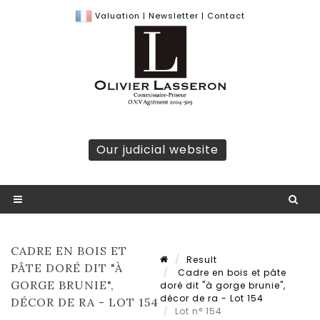
Valuation
|
Newsletter
|
Contact
Our judicial website
CADRE EN BOIS ET
Result
PÂTE DORÉ DIT "À
Cadre en bois et pâte
GORGE BRUNIE",
doré dit "à gorge brunie",
décor de ra - Lot 154
DÉCOR DE RA - LOT 154
Lot n° 154