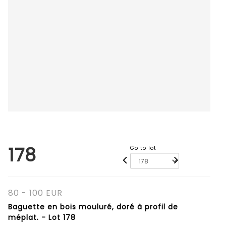
178
Go to lot
80 - 100 EUR
Baguette en bois mouluré, doré à profil de
méplat. - Lot 178