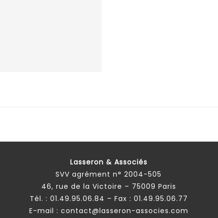
Lasseron & Associés
SVV agrément n° 2004-505
46, rue de la Victoire – 75009 Paris
Tél. :
01.49.95.06.84
– Fax : 01.49.95.06.77
E-mail :
contact@lasseron-associes.com