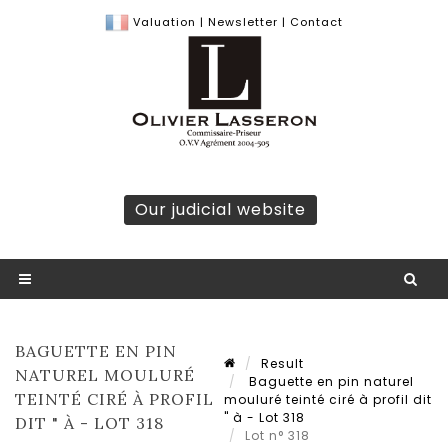
Valuation
|
Newsletter
|
Contact
Our judicial website
BAGUETTE EN PIN
Result
NATUREL MOULURÉ
Baguette en pin naturel
TEINTÉ CIRÉ À PROFIL
mouluré teinté ciré à profil dit
" à - Lot 318
DIT " À - LOT 318
Lot n° 318