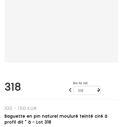
318
Go to lot
100 - 150 EUR
Baguette en pin naturel mouluré teinté ciré à
profil dit " à - Lot 318