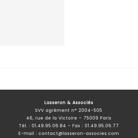
Lasseron & Associés
SVV agrément n° 2004-505
46, rue de la Victoire – 75009 Paris
Tél. :
01.49.95.06.84
– Fax : 01.49.95.06.77
E-mail :
contact@lasseron-associes.com