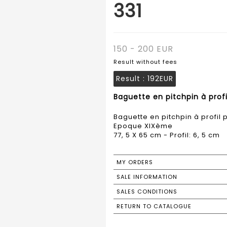
331
150 - 200 EUR
Result without fees
Result :
192EUR
Baguette en pitchpin à profil
Baguette en pitchpin à profil pl
Epoque XIXème
77, 5 X 65 cm - Profil: 6, 5 cm
MY ORDERS
SALE INFORMATION
SALES CONDITIONS
RETURN TO CATALOGUE