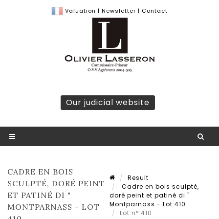
Valuation
|
Newsletter
|
Contact
Our judicial website
CADRE EN BOIS
Result
SCULPTÉ, DORÉ PEINT
Cadre en bois sculpté,
ET PATINÉ DI "
doré peint et patiné di "
Montparnass - Lot 410
MONTPARNASS - LOT
Lot n° 410
410