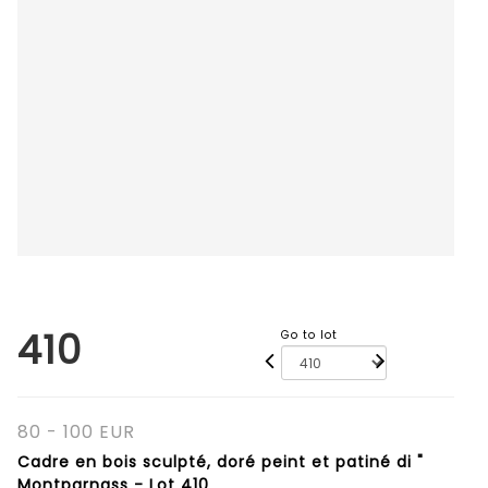
410
Go to lot
80 - 100 EUR
Cadre en bois sculpté, doré peint et patiné di "
Montparnass - Lot 410