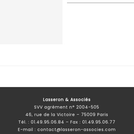
Lasseron & Associés
SVV agrément n° 2004-505
46, rue de la Victoire – 75009 Paris
Tél. :
01.49.95.06.84
– Fax : 01.49.95.06.77
E-mail :
contact@lasseron-associes.com