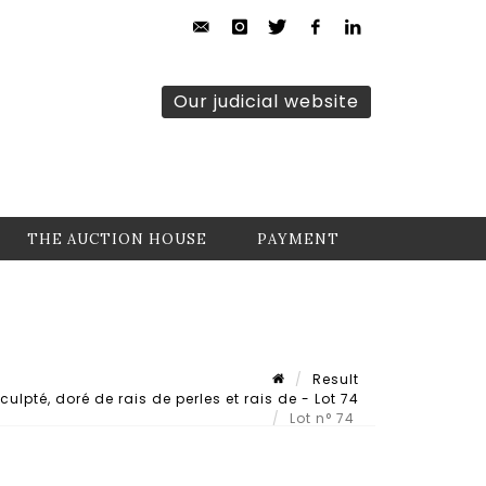
Our judicial website
THE AUCTION HOUSE
PAYMENT
Result
ulpté, doré de rais de perles et rais de - Lot 74
Lot n° 74