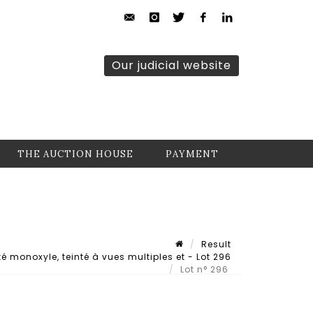
Our judicial website
THE AUCTION HOUSE
PAYMENT
Result
 monoxyle, teinté à vues multiples et - Lot 296
Lot n° 296