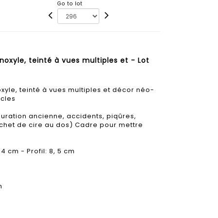
Go to lot
xyle, teinté à vues multiples et - Lot
yle, teinté à vues multiples et décor néo-
acles
auration ancienne, accidents, piqûres,
achet de cire au dos) Cadre pour mettre
4 cm - Profil: 8, 5 cm
m