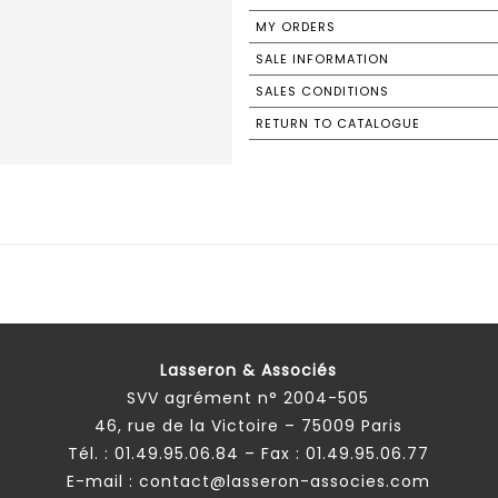
MY ORDERS
SALE INFORMATION
SALES CONDITIONS
RETURN TO CATALOGUE
Lasseron & Associés
SVV agrément n° 2004-505
46, rue de la Victoire – 75009 Paris
Tél. :
01.49.95.06.84
– Fax : 01.49.95.06.77
E-mail :
contact@lasseron-associes.com