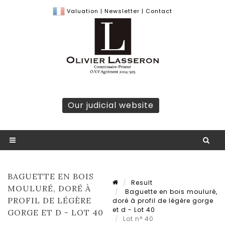
Valuation
|
Newsletter
|
Contact
Our judicial website
BAGUETTE EN BOIS
Result
MOULURÉ, DORÉ À
Baguette en bois mouluré,
PROFIL DE LÉGÈRE
doré à profil de légère gorge
et d - Lot 40
GORGE ET D - LOT 40
Lot n° 40