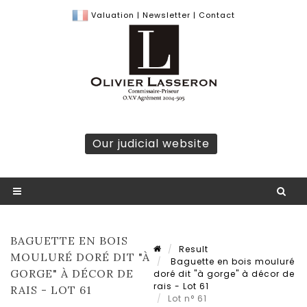
Valuation
|
Newsletter
|
Contact
Our judicial website
BAGUETTE EN BOIS
Result
MOULURÉ DORÉ DIT "À
Baguette en bois mouluré
GORGE" À DÉCOR DE
doré dit "à gorge" à décor de
rais - Lot 61
RAIS - LOT 61
Lot n° 61