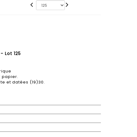
- Lot 125
rique
r papier.
e et datées (19)30.