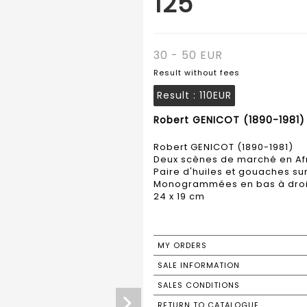
125
30 - 50 EUR
Result without fees
Result :
110EUR
Robert GENICOT (1890-1981) 
Robert GENICOT (1890-1981)
Deux scènes de marché en Af
Paire d'huiles et gouaches su
Monogrammées en bas à droit
24 x 19 cm
MY ORDERS
SALE INFORMATION
SALES CONDITIONS
RETURN TO CATALOGUE