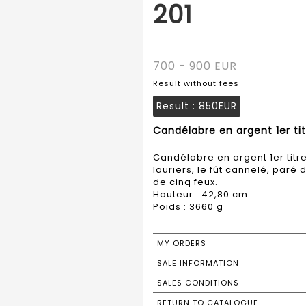
201
700 - 900 EUR
Result without fees
Result :
850EUR
Candélabre en argent 1er tit
Candélabre en argent 1er titr
lauriers, le fût cannelé, par
de cinq feux.
Hauteur : 42,80 cm
Poids : 3660 g
MY ORDERS
SALE INFORMATION
SALES CONDITIONS
RETURN TO CATALOGUE