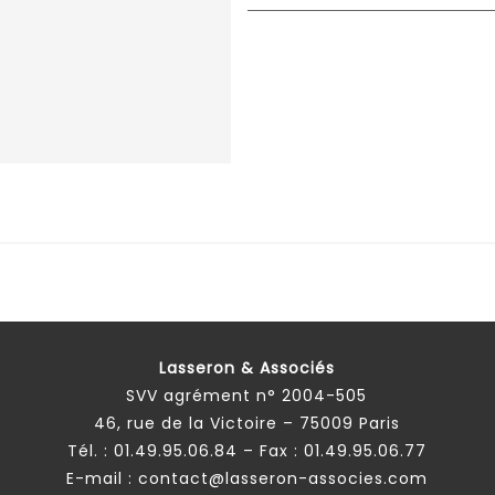
Lasseron & Associés
SVV agrément n° 2004-505
46, rue de la Victoire – 75009 Paris
Tél. :
01.49.95.06.84
– Fax : 01.49.95.06.77
E-mail :
contact@lasseron-associes.com