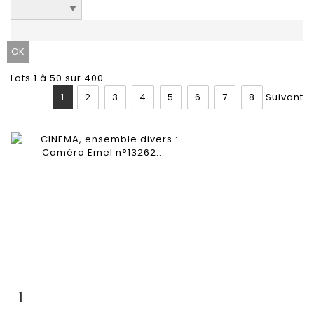
Lots 1 à 50 sur 400
1
2
3
4
5
6
7
8
Suivant
1
Fiche détaillée
Zoom