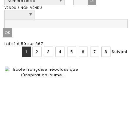
OK
VENDU / NON VENDU
Lots 1 à 50 sur 367
1
2
3
4
5
6
7
8
Suivant