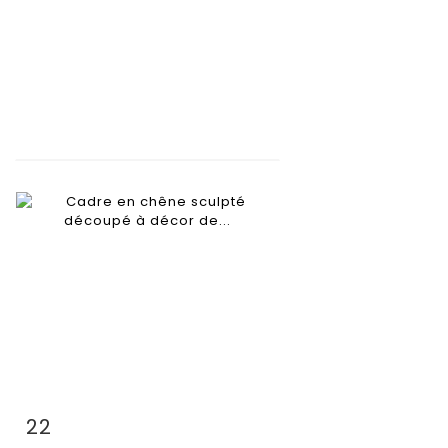
22
Item detail
Zoom