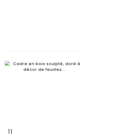
11
Item detail
Zoom