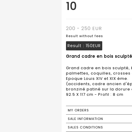
10
200 - 250 EUR
Result without fees
Result :
150EUR
Grand cadre en bois sculpté,
Grand cadre en bois sculpté, 
palmettes, coquilles, crosses e
Epoque Louis XIV et XIX ème.
(accidents, cadre ancien d'ép
bronziné patiné sur la dorure
92.5 X 117 cm - Profil : 8 cm
MY ORDERS
SALE INFORMATION
SALES CONDITIONS