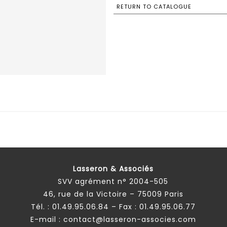
RETURN TO CATALOGUE
Lasseron & Associés
SVV agrément n° 2004-505
46, rue de la Victoire – 75009 Paris
Tél. :
01.49.95.06.84
– Fax : 01.49.95.06.77
E-mail :
contact@lasseron-associes.com