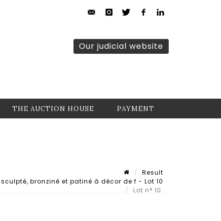
Our judicial website
THE AUCTION HOUSE
PAYMENT
Result
culpté, bronziné et patiné à décor de f - Lot 10
Lot n° 10