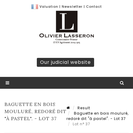
Valuation
|
Newsletter
|
Contact
Our judicial website
BAGUETTE EN BOIS
Result
MOULURÉ, REDORÉ DIT
Baguette en bois mouluré,
"À PASTEL". - LOT 37
redoré dit "à pastel". - Lot 37
Lot n° 37