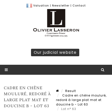
Valuation
|
Newsletter
|
Contact
Our judicial website
CADRE EN CHÊNE
Result
MOULURÉ, REDORÉ À
Cadre en chêne mouluré,
LARGE PLAT MAT ET
redoré à large plat mat et
doucine b - Lot 63
DOUCINE B - LOT 63
Lot n° 63