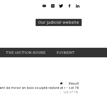
Our judicial website
THE AUCTION HOUSE
PAYMENT
Result
 de miroir en bois sculpté redoré et r - Lot 76
Lot n° 76