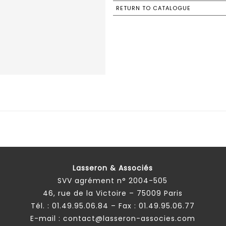
RETURN TO CATALOGUE
Lasseron & Associés
SVV agrément n° 2004-505
46, rue de la Victoire – 75009 Paris
Tél. :
01.49.95.06.84
– Fax : 01.49.95.06.77
E-mail :
contact@lasseron-associes.com