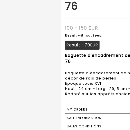
76
100 - 150 EUR
Result without fees
Result :
70EUR
Baguette d'encadrement de m
76
Baguette d'encadrement de mir
décor de rais de perles
Epoque Louis XVI
Haut.: 24 cm - Larg.: 29, 5 cm -
Redoré sur les apprèts ancien
MY ORDERS
SALE INFORMATION
SALES CONDITIONS