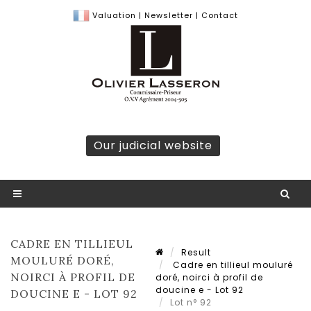
Valuation
|
Newsletter
|
Contact
Our judicial website
CADRE EN TILLIEUL
Result
MOULURÉ DORÉ,
Cadre en tillieul mouluré
NOIRCI À PROFIL DE
doré, noirci à profil de
doucine e - Lot 92
DOUCINE E - LOT 92
Lot n° 92