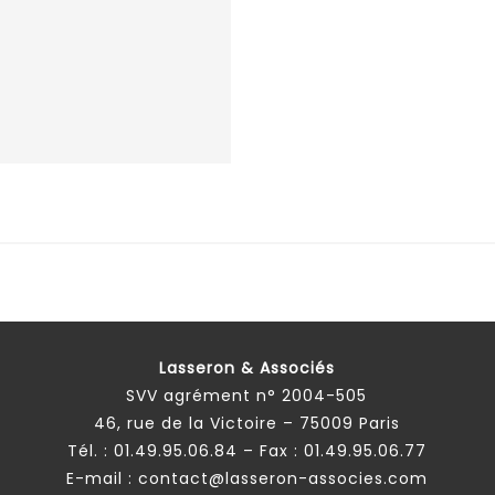
Lasseron & Associés
SVV agrément n° 2004-505
46, rue de la Victoire – 75009 Paris
Tél. :
01.49.95.06.84
– Fax : 01.49.95.06.77
E-mail :
contact@lasseron-associes.com