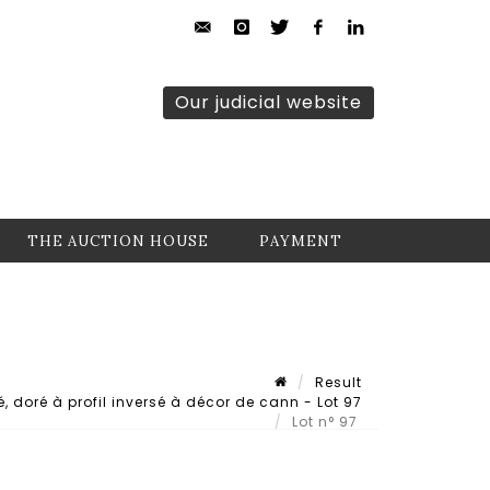
Our judicial website
THE AUCTION HOUSE
PAYMENT
Result
, doré à profil inversé à décor de cann - Lot 97
Lot n° 97