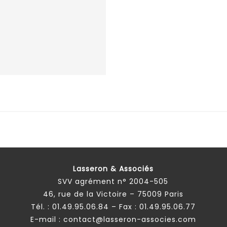
Lasseron & Associés
SVV agrément n° 2004-505
46, rue de la Victoire – 75009 Paris
Tél. :
01.49.95.06.84
– Fax : 01.49.95.06.77
E-mail :
contact@lasseron-associes.com