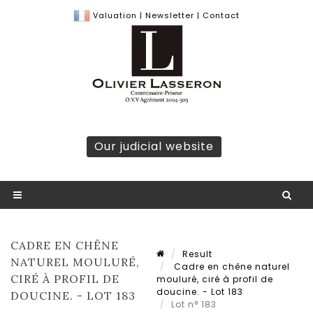
Valuation
|
Newsletter
|
Contact
Our judicial website
CADRE EN CHÊNE
Result
NATUREL MOULURÉ,
Cadre en chêne naturel
CIRÉ À PROFIL DE
mouluré, ciré à profil de
doucine. - Lot 183
DOUCINE. - LOT 183
Lot n° 183