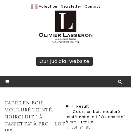
Valuation
|
Newsletter
|
Contact
Our judicial website
CADRE EN BOIS
Result
MOULURÉ TEINTÉ,
Cadre en bois mouluré
NOIRCI DIT " À
teinté, noirci dit " à cassetta"
à pro - Lot 185
CASSETTA" À PRO - LOT
Lot n° 185
185