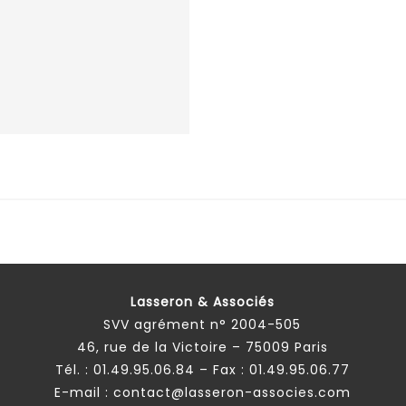
Lasseron & Associés
SVV agrément n° 2004-505
46, rue de la Victoire – 75009 Paris
Tél. :
01.49.95.06.84
– Fax : 01.49.95.06.77
E-mail :
contact@lasseron-associes.com