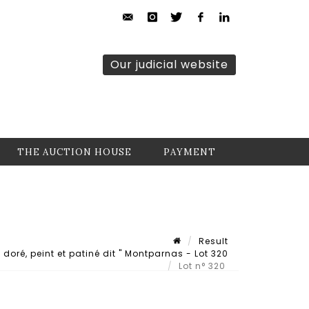
Our judicial website
THE AUCTION HOUSE
PAYMENT
Result
doré, peint et patiné dit " Montparnas - Lot 320
Lot n° 320