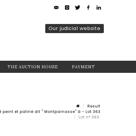
Our judicial website
THE AUCTION HOUSE
PAYMENT
Result
 peint et patiné dit " Montparnasse" à - Lot 363
Lot n° 363