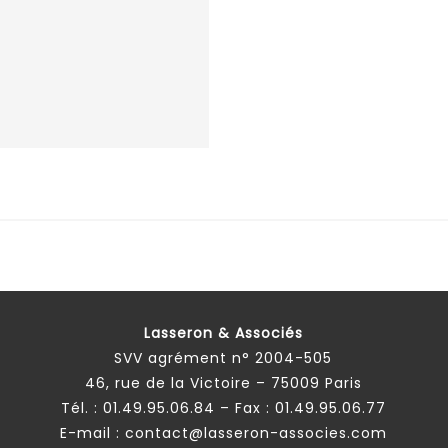
Lasseron & Associés
SVV agrément n° 2004-505
46, rue de la Victoire – 75009 Paris
Tél. :
01.49.95.06.84
– Fax : 01.49.95.06.77
E-mail :
contact@lasseron-associes.com