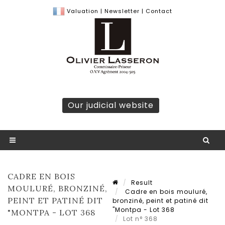
Valuation
|
Newsletter
|
Contact
Our judicial website
CADRE EN BOIS
Result
MOULURÉ, BRONZINÉ,
Cadre en bois mouluré,
PEINT ET PATINÉ DIT
bronziné, peint et patiné dit
"Montpa - Lot 368
"MONTPA - LOT 368
Lot n° 368