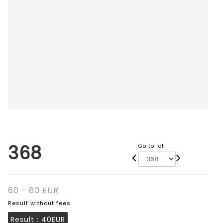
368
Go to lot
60 - 80 EUR
Result without fees
Result :
40EUR