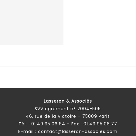
Lasseron & Associés
SVV agrément n° 2004-505
46, rue de la Victoire – 75009 Paris
Tél. :
01.49.95.06.84
– Fax : 01.49.95.06.77
E-mail :
contact@lasseron-associes.com