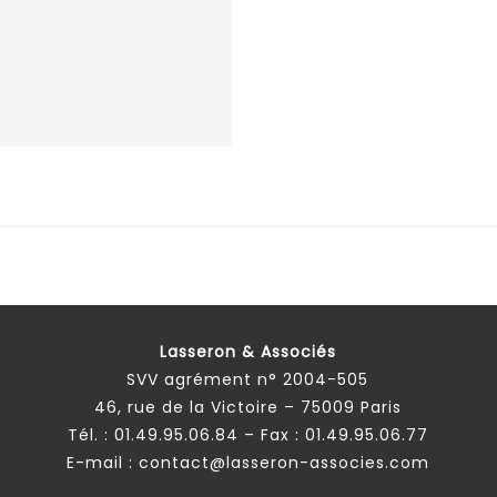
Lasseron & Associés
SVV agrément n° 2004-505
46, rue de la Victoire – 75009 Paris
Tél. :
01.49.95.06.84
– Fax : 01.49.95.06.77
E-mail :
contact@lasseron-associes.com