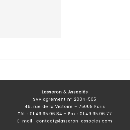
Lasseron & Associés
SVV agrément n° 2004-505
46, rue de la Victoire – 75009 Paris
Tél. :
01.49.95.06.84
– Fax : 01.49.95.06.77
E-mail :
contact@lasseron-associes.com