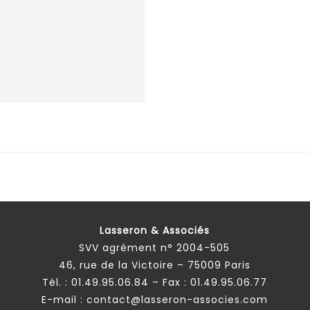
Lasseron & Associés
SVV agrément n° 2004-505
46, rue de la Victoire – 75009 Paris
Tél. :
01.49.95.06.84
– Fax : 01.49.95.06.77
E-mail :
contact@lasseron-associes.com