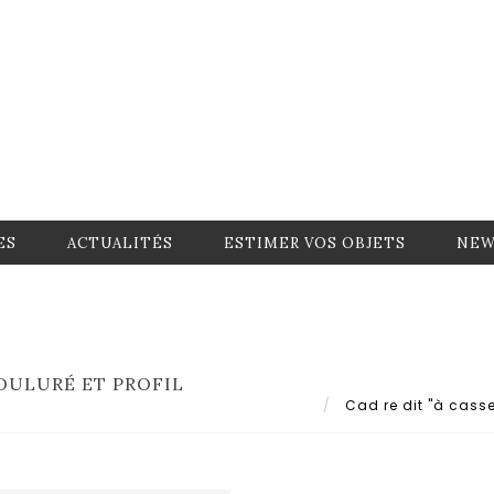
ES
ACTUALITÉS
ESTIMER VOS OBJETS
NEW
MOULURÉ ET PROFIL
Cad re dit "à casset