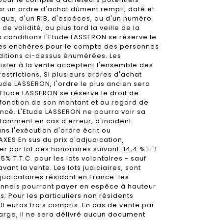
ar un ordre d'achat dûment rempli, daté et
que, d'un RIB, d'espèces, ou d'un numéro
e validité, au plus tard la veille de la
s conditions l'Etude LASSERON se réserve le
 les enchères pour le compte des personnes
ditions ci-dessus énumérées. Les
ster à la vente acceptent l'ensemble des
estrictions. Si plusieurs ordres d'achat
tude LASSERON, l'ordre le plus ancien sera
L'Etude LASSERON se réserve le droit de
 fonction de son montant et au regard de
oncé. L'Etude LASSERON ne pourra voir sa
tamment en cas d'erreur, d'incident
s l'exécution d'ordre écrit ou
AXES En sus du prix d'adjudication,
er par lot des honoraires suivant: 14,4 % H.T
25% T.T.C. pour les lots volontaires - sauf
vant la vente. Les lots judiciaires, sont
judicataires résidant en France: les
sionnels pourront payer en espèce à hauteur
s; Pour les particuliers non résidents
00 euros frais compris. En cas de vente par
marge, il ne sera délivré aucun document