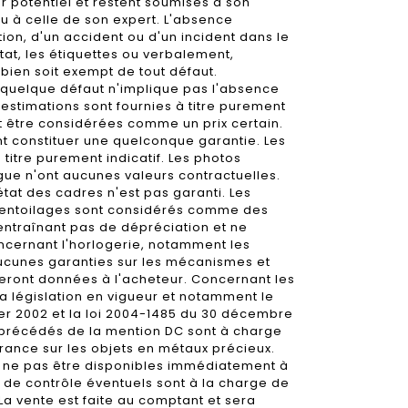
 potentiel et restent soumises à son
u à celle de son expert. L'absence
tion, d'un accident ou d'un incident dans le
tat, les étiquettes ou verbalement,
bien soit exempt de tout défaut.
 quelque défaut n'implique pas l'absence
 estimations sont fournies à titre purement
nt être considérées comme un prix certain.
nt constituer une quelconque garantie. Les
titre purement indicatif. Les photos
gue n'ont aucunes valeurs contractuelles.
état des cadres n'est pas garanti. Les
 rentoilages sont considérés comme des
ntraînant pas de dépréciation et ne
oncernant l'horlogerie, notamment les
ucunes garanties sur les mécanismes et
eront données à l'acheteur. Concernant les
la législation en vigueur et notamment le
ier 2002 et la loi 2004-1485 du 30 décembre
s précédés de la mention DC sont à charge
rance sur les objets en métaux précieux.
 ne pas être disponibles immédiatement à
is de contrôle éventuels sont à la charge de
 La vente est faite au comptant et sera