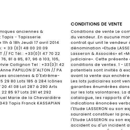
CONDITIONS DE VENTE
amiques anciennes &
Conditions de vente Le co
t Tapis - Tapisserie
du vendeur. En aucune mani
 11h à 18h Jeudi 17 avril 2014
contrat qui unit le vendeur 
: + 33 (0)1 48 00 20 09
dénomination «Etude LASSE
/ FC Tél.: +33(0)1 47 70 22
Lasseron & Associés» et «M
76, 81 à 85, 87, 96 à 103, 105,
judiciaire». Cette présent
Sylvie Collignon Tel : +33(0)1 42
conditions de ventes. 1 - L
 & Anne PAPILLON D'ALTON // PA
potentiels sont invités à e
iques anciennes & D'Extrême-
avant la vente aux enchère
25 29 80 Lots 185 à 284 Icônes
Les lots judiciaires sont ve
20 41 08 Lot 287 à 290 Arts
garanties énumérées dans 
 22 85 97 Lots 291 et 292
sur les lots volontaires. La 
 Fuel Marie de la Chevardière
catalogue, les rapports d'ét
 à 343 Tapis Franck KASSAPIAN
indications énoncées verba
l'Etude LASSERON ou son exp
sauraient constituer la pre
l'Etude LASSERON ou son exp
accident ou d'un incident af