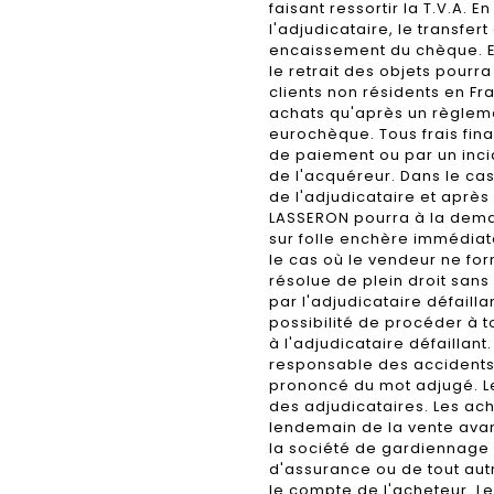
faisant ressortir la T.V.A.
l'adjudicataire, le transfer
encaissement du chèque. E
le retrait des objets pourr
clients non résidents en Fr
achats qu'après un règleme
eurochèque. Tous frais fi
de paiement ou par un inci
de l'acquéreur. Dans le ca
de l'adjudicataire et aprè
LASSERON pourra à la dema
sur folle enchère immédiat
le cas où le vendeur ne fo
résolue de plein droit san
par l'adjudicataire défaill
possibilité de procéder à
à l'adjudicataire défaillan
responsable des accidents 
prononcé du mot adjugé. Les
des adjudicataires. Les ach
lendemain de la vente avan
la société de gardiennage 
d'assurance ou de tout aut
le compte de l'acheteur. Le