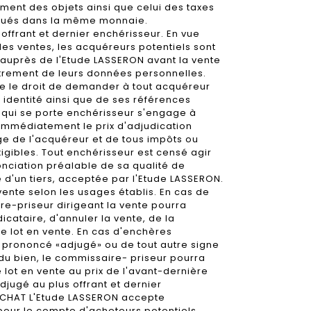
ment des objets ainsi que celui des taxes
ectués dans la même monnaie.
 offrant et dernier enchérisseur. En vue
es ventes, les acquéreurs potentiels sont
e auprès de l'Etude LASSERON avant la vente
strement de leurs données personnelles.
e le droit de demander à tout acquéreur
n identité ainsi que de ses références
 qui se porte enchérisseur s'engage à
immédiatement le prix d'adjudication
e de l'acquéreur et de tous impôts ou
xigibles. Tout enchérisseur est censé agir
nciation préalable de sa qualité de
d'un tiers, acceptée par l'Etude LASSERON.
vente selon les usages établis. En cas de
re-priseur dirigeant la vente pourra
icataire, d'annuler la vente, de la
e lot en vente. En cas d'enchères
prononcé «adjugé» ou de tout autre signe
e du bien, le commissaire- priseur pourra
lot en vente au prix de l'avant-dernière
djugé au plus offrant et dernier
ACHAT L'Etude LASSERON accepte
pour le compte d'acheteurs potentiels