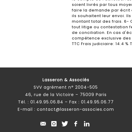
soient livrés par tous moy
faire la demande par écrit 
ils souhaitent leur envoi. I
montant total des frais. 6
tout litige ou contestation 
de conciliation. En cas d'éc
compétence exclusive des T
TTC Frais judiciaire: 14.4 % 
Lasseron & Associés
SVV agrément n° 2004-505
46, rue de la Victoire – 75009 Paris
Tél. :
01.49.95.06.84
– Fax : 01.49.95.06.77
E-mail :
contact@lasseron-associes.com