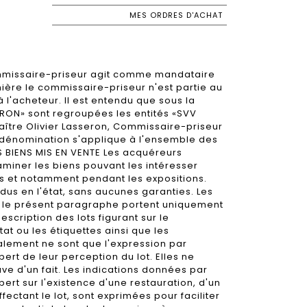
MES ORDRES D'ACHAT
mmissaire-priseur agit comme mandataire
ère le commissaire-priseur n'est partie au
à l'acheteur. Il est entendu que sous la
RON» sont regroupées les entités «SVV
aître Olivier Lasseron, Commissaire-priseur
e dénomination s'applique à l'ensemble des
ES BIENS MIS EN VENTE Les acquéreurs
xaminer les biens pouvant les intéresser
s et notamment pendant les expositions.
ndus en l'état, sans aucunes garanties. Les
le présent paragraphe portent uniquement
description des lots figurant sur le
at ou les étiquettes ainsi que les
lement ne sont que l'expression par
ert de leur perception du lot. Elles ne
uve d'un fait. Les indications données par
ert sur l'existence d'une restauration, d'un
fectant le lot, sont exprimées pour faciliter