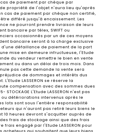
 En cas de paiement par chèque par
t de propriété de l'objet n'aura lieu qu'après
n cas de paiement par chèque non certifié,
a être différé jusqu'à encaissement. Les
ance ne pourront prendre livraison de leurs
nt bancaire par télex, SWIFT ou
nanciers occasionnés par un de ces moyens
dent bancaire seront à la charge exclusive
s d'une défaillance de paiement de la part
s une mise en demeure infructueuse, l'Etude
nde du vendeur remettre le bien en vente
ement ou dans un délai de trois mois. Dans
rmule pas cette demande la vente sera
s préjudice de dommages et intérêts dus
ant. L'Etude LASSERON se réserve la
 toute compensation avec des sommes dues
t. 5- STOCKAGE L'Etude LASSERON n'est pas
ou détériorations intervenus après le
 lots sont sous l'entière responsabilité
eteurs qui n'auront pas retiré leurs biens le
t 10 heures devront s'acquitter auprès de
des frais de stockage ainsi que des frais
re frais engagé par l'Etude LASSERON pour
s acheteurs qui souhaitent que leurs biens