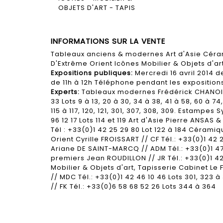
INFORMATIONS SUR LA VENTE
Tableaux anciens & modernes Art d'Asie Cér
D'Extrême Orient Icônes Mobilier & Objets d'ar
Expositions publiques:
Mercredi 16 avril 2014 de
de 11h à 12h Téléphone pendant les expositions
Experts:
Tableaux modernes Frédérick CHANOIT /
33 Lots 9 à 13, 20 à 30, 34 à 38, 41 à 58, 60 à 74, 
115 à 117, 120, 121, 301, 307, 308, 309. Estampes 
96 12 17 Lots 114 et 119 Art d'Asie Pierre ANSAS
Tél : +33(0)1 42 25 29 80 Lot 122 à 184 Céram
Orient Cyrille FROISSART // CF Tél.: +33(0)1 42 
Ariane DE SAINT-MARCQ // ADM Tél.: +33(0)1 47 
premiers Jean ROUDILLON // JR Tél.: +33(0)1 42
Mobilier & Objets d'art, Tapisserie Cabinet Le
// MDC Tél.: +33(0)1 42 46 10 46 Lots 301, 323
// FK Tél.: +33(0)6 58 68 52 26 Lots 344 à 364