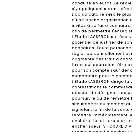
conduite en euros. Le règle
s'y appliquant seront eff
L'adjudicataire sera le plus
d'une bonne organisation d
invités à se faire connaîtr
afin de permettre l'enregi
L'Etude LASSERON se réserv
potentiel de justifier de so
bancaires. Toute personne
régler personnellement et 
augmenté des frais à charg
taxes qui pourraient être e
pour son compte sauf déno
mandataire pour le compte 
L'Etude LASSERON dirige la 
contestations le commissai
décider de désigner l'adjud
poursuivre ou de remettre l
simultanées au moment du 
signalant la fin de la vent
remettre immédiatement le 
enchère. Le lot sera alors a
enchérisseur. 3- ORDRE D'
gracieusement d'enchérir 