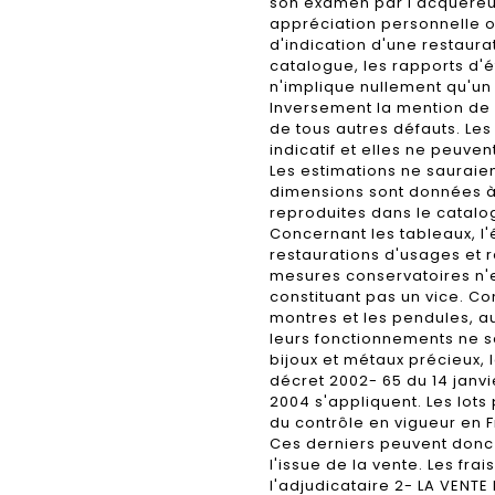
son examen par l'acquéreur
appréciation personnelle o
d'indication d'une restaura
catalogue, les rapports d'é
n'implique nullement qu'un 
Inversement la mention de
de tous autres défauts. Les
indicatif et elles ne peuve
Les estimations ne sauraie
dimensions sont données à 
reproduites dans le catalo
Concernant les tableaux, l'
restaurations d'usages et
mesures conservatoires n'e
constituant pas un vice. C
montres et les pendules, a
leurs fonctionnements ne s
bijoux et métaux précieux, 
décret 2002- 65 du 14 janv
2004 s'appliquent. Les lot
du contrôle en vigueur en F
Ces derniers peuvent donc
l'issue de la vente. Les fra
l'adjudicataire 2- LA VENTE