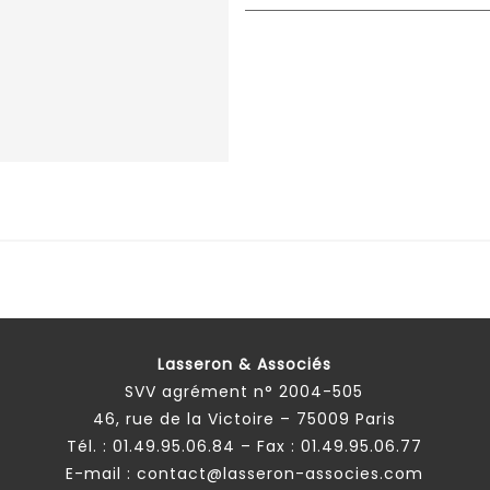
Lasseron & Associés
SVV agrément n° 2004-505
46, rue de la Victoire – 75009 Paris
Tél. :
01.49.95.06.84
– Fax : 01.49.95.06.77
E-mail :
contact@lasseron-associes.com