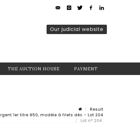
Our judicial website
THE AUCTION HOUSE
PAYMENT
Result
gent 1er titre 950, modèle à filets déc - Lot 204
Lot n° 204