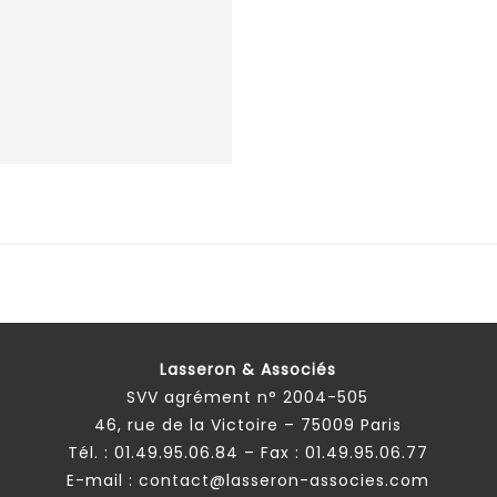
Lasseron & Associés
SVV agrément n° 2004-505
46, rue de la Victoire – 75009 Paris
Tél. :
01.49.95.06.84
– Fax : 01.49.95.06.77
E-mail :
contact@lasseron-associes.com