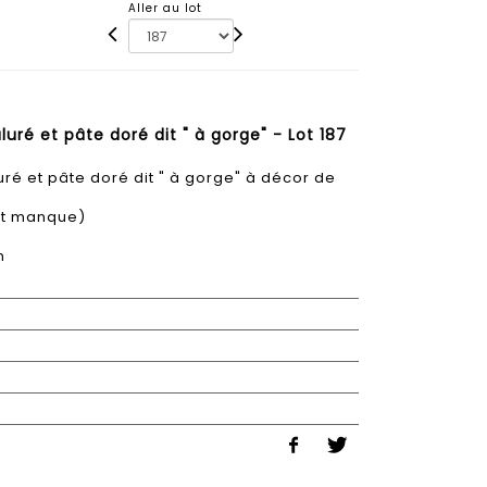
Aller au lot
uré et pâte doré dit " à gorge" - Lot 187
ré et pâte doré dit " à gorge" à décor de
et manque)
m